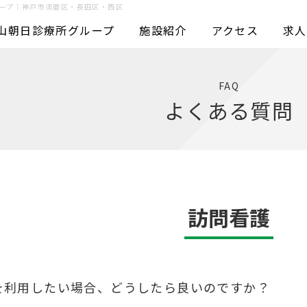
ープ｜神戸市須磨区・長田区・西区
山朝日診療所グループ
施設紹介
アクセス
求人
FAQ
よくある質問
ン
訪問看護
ン
を利用したい場合、どうしたら良いのですか？