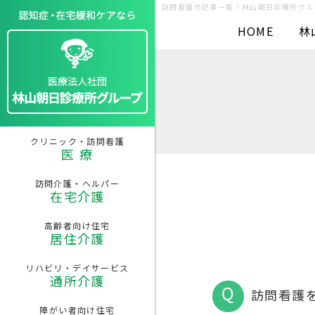
訪問看護の記事一覧｜林山朝日診療所グル
HOME
林
共同生活援助
在宅介護
居住介護
通所介護
医療
林山クリニック
ケアマネステーション
サービス付高齢者向け住宅
パワーリハビリ・
グループホーム
クリニック・訪問看護
わたぼうし
ルミエール しかまつ
デイサービス はやしやま
あすかⅠ（男性棟）
医 療
ケアマネステーション
訪問看護・リハビリステーショ
わたぼうしWEST
わたぼうし
サービス付き高齢者向け住宅
パワーリハビリ・
グループホーム
訪問介護・ヘルパー
ルミエール まるやま
デイサービス かみさわ
あすかⅡ（女性棟）
在宅介護
ヘルパーステーション
わたぼうし
グループホーム
希望の家
高齢者向け住宅
ヘルパーステーション
居住介護
あすか
グループホーム
わたぼうし
リハビリ・デイサービス
訪問看護・リハビリステーショ
通所介護
わたぼうし
訪問看護
障がい者向け住宅