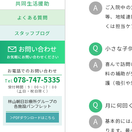
共同生活援助
ご入院中の
等、地域連
よくある質問
くは担当ケ
スタッフブログ
小さな子
喜んで訪問
お電話でのお問い合わせ
料の補助が
078-747-5335
Tel.
護（吸引や
受付時間：9：00～17：00
（土日・祝日除く）
林山朝日診療所グループの
月に何回
各施設パンフレット
＞PDFダウンロードはこちら
基本的には
ります。最