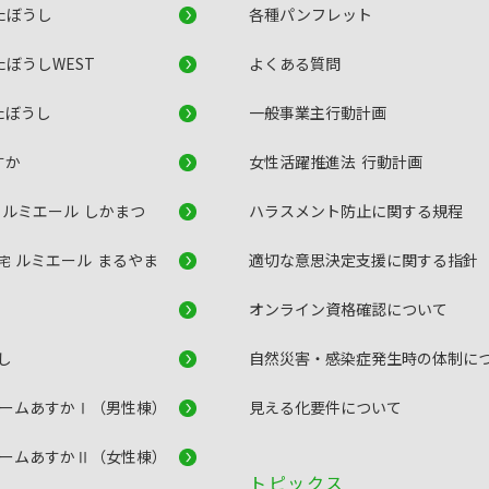
たぼうし
各種パンフレット
たぼうしWEST
よくある質問
たぼうし
一般事業主行動計画
すか
女性活躍推進法 行動計画
ルミエール しかまつ
ハラスメント防止に関する規程
宅
ルミエール まるやま
適切な意思決定支援に関する指針
住宅
オンライン資格確認について
し
自然災害・感染症発生時の体制に
ホームあすかⅠ（男性棟）
見える化要件について
ホームあすかⅡ（女性棟）
トピックス