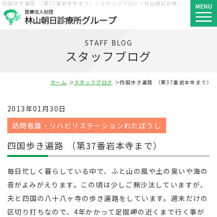
四国歩き遍路 （第37番岩本寺まで）｜スタッフブログ｜林山朝日診療所グループ｜神戸市須磨区・長田区・西区
STAFF BLOG
スタッフブログ
ホーム
スタッフブログ
四国歩き遍路 （第37番岩本寺まで）
2013年01月30日
訪問看護・リハビリステーションわたぼうし
四国歩き遍路 （第37番岩本寺まで）
毎日忙しく暮らしている中で、ふと山の風や土の臭いや海の
音がよみがえります。この頃は少しご無沙汰していますが、
夫と四国の八十八ヶ寺の歩き遍路をしています。週末だけの
区切り打ちなので、4年かかって足摺岬の近くまで行く事が